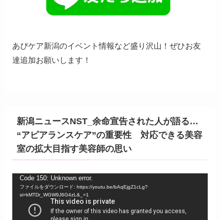
あぴケア新潟のイベント情報など盛り沢山！ぜひお友
達追加お願いします！
新潟ニュースNST_余命宣告された人が語る…
“アピアランスケア”の重要性 対応できる美容
室の拡大目指す美容師の思い
動
Code 150: Unknown error.
ファイルをダウンロード: https://youtu.be/bAqEjgZ1cLg?
画
si=kMTDr_WGW9J6G4zL&_=1
プ
レ