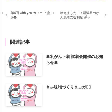
第4回 with you カフェ in 燕
増えました！！新潟県のが
☕️🎃
ん患者支援制度 🌈✨
関連記事
🎀乳がん下着 試着会開催のお知
らせ🎀
👩‍🍳味噌づくり＆ヨガ🧘‍♀️