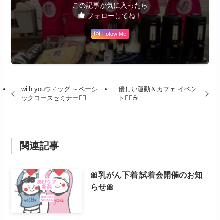
この記事が気に入ったら
フォローしてね！
Follow Me
with youウィッグ ～ベーシ
優しい運動＆カフェ イベン
ックコースセミナー💇‍♀️
ト🧘‍♀️☕️
関連記事
🎀乳がん下着 試着会開催のお知
らせ🎀