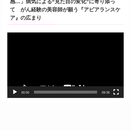
感…」病気による“見た目の変化”に寄り添っ
て がん経験の美容師が願う『アピアランスケ
ア』の広まり
動
画
プ
レ
ー
ヤ
ー
00:00
09:36