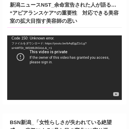
新潟ニュースNST_余命宣告された人が語る…
“アピアランスケア”の重要性 対応できる美容
室の拡大目指す美容師の思い
動
Code 150: Unknown error.
ファイルをダウンロード: https://youtu.be/bAqEjgZ1cLg?
画
si=kMTDr_WGW9J6G4zL&_=1
プ
レ
ー
ヤ
ー
BSN新潟_「女性らしさが失われている絶望