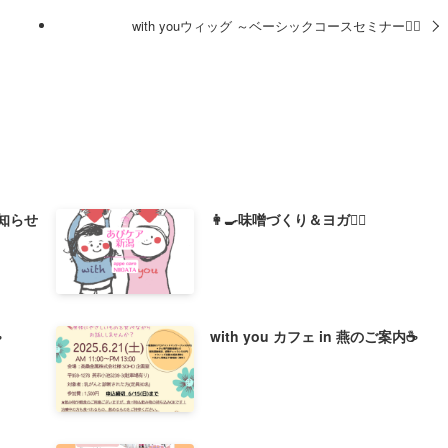
with youウィッグ ～ベーシックコースセミナー💇‍♀️
知らせ
👩‍🍳味噌づくり＆ヨガ🧘‍♀️
️
with you カフェ in 燕のご案内☕️