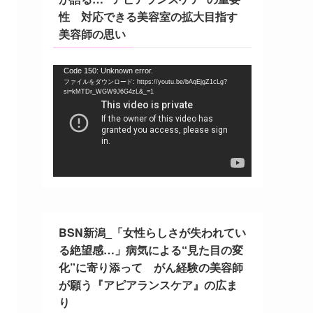
性 対応できる美容室の拡大目指す
美容師の思い
動
Code 150: Unknown error.
ファイルをダウンロード: https://youtu.be/bAqEjgZ1cLg?
画
si=kMTDr_WGW9J6G4zL&_=1
プ
レ
ー
ヤ
ー
BSN新潟_「女性らしさが失われてい
る絶望感…」病気による“見た目の変
化”に寄り添って がん経験の美容師
が願う『アピアランスケア』の広ま
り