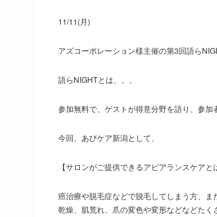
11/11(月)
アズコーポレーション様主催の第3回語らNI
語らNIGHTとは、、、
参加無料で、ゲストが得意分野を語り、参加
今回、あぴケア新潟として、
【サロンがご提供できるアピアランスケアと
癌治療や脱毛症などで脱毛してしまう方、ま
乾燥、肌荒れ、爪の変色や変形などなどたく