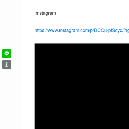
imstagram
https://www.instagram.com/p/DCOu-pfScy0