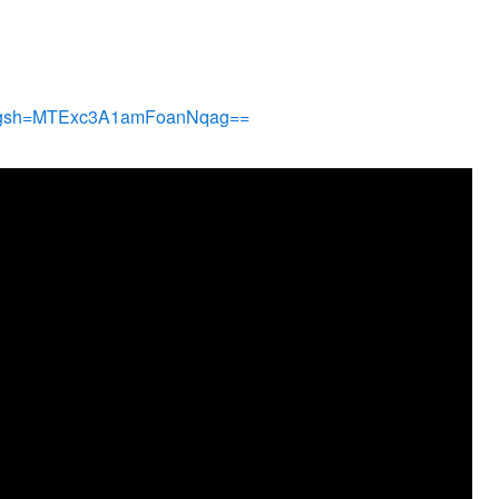
/?igsh=MTExc3A1amFoanNqag==