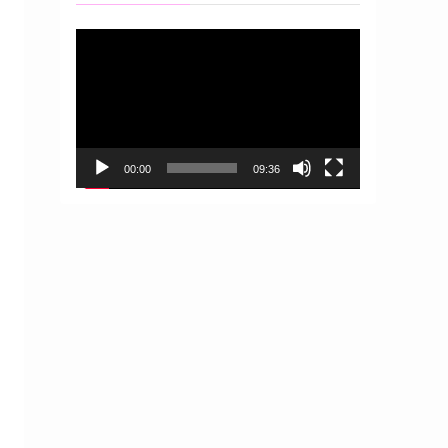
動
画
プ
レ
ー
ヤ
ー
00:00
09:36